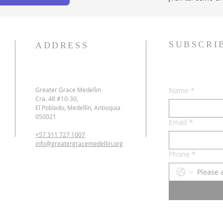
SUBSCRI
ADDRESS
Greater Grace Medellin
Name
*
Cra. 48 #10-30,
El Poblado, Medellín, Antioquia
050021
Email
*
+57 311 727 1007
info@greatergracemedellin.org
Phone
*