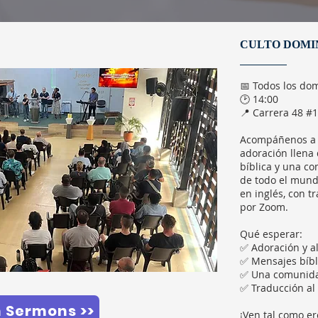
CULTO DOMI
📅 Todos los do
🕑 14:00
📍 Carrera 48 #1
Acompáñenos a d
adoración llena 
bíblica y una co
de todo el mundo
en inglés, con t
por Zoom.
Qué esperar:
✅ Adoración y a
✅ Mensajes bíbl
✅ Una comunidad
✅ Traducción al
 Sermons >>
¡Ven tal como er